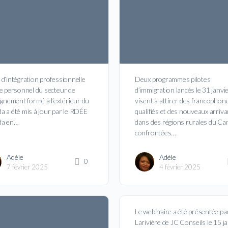
d’intégration professionnelle
Deux programmes pilotes
le personnel du secteur de
d’immigration lancés le 31 janvi
ignement formé à l’extérieur du
visent à attirer des francophon
a a été mis à jour par le RDÉE
qualifiés et des nouveaux arriv
da en…
dans des régions rurales du Ca
confrontées…
Adèle
Adèle
0
7 février 2025
4 février 2025
Le webinaire a été présentée pa
Larivière de JC Conseils le 15 j