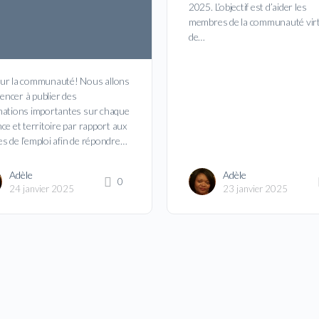
2025. L’objectif est d’aider les
membres de la communauté virt
de…
ur la communauté! Nous allons
ncer à publier des
mations importantes sur chaque
ce et territoire par rapport aux
s de l’emploi afin de répondre…
Adèle
Adèle
0
24 janvier 2025
23 janvier 2025