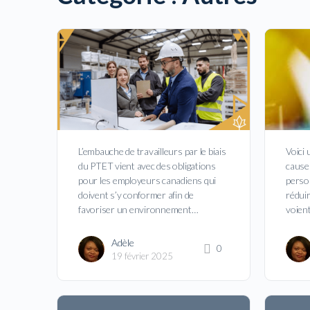
L’embauche de travailleurs par le biais
Voici 
du PTET vient avec des obligations
cause
pour les employeurs canadiens qui
perso
doivent s’y conformer afin de
rédui
favoriser un environnement…
voien
Adèle
0
19 février 2025