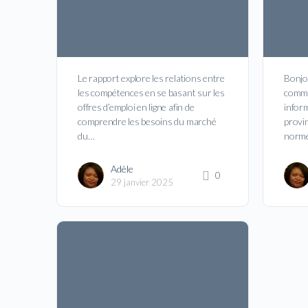
Le rapport explore les relations entre
Bonjo
les compétences en se basant sur les
comme
offres d’emploi en ligne afin de
infor
comprendre les besoins du marché
provin
du…
norme
Adèle
0
29 janvier 2025