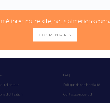
améliorer notre site, nous aimerions conna
COMMENTAIRES
os
FAQ
e l’utilisateur
Politique de confidentialité
ons d’utilisation
Contactez-nous-old