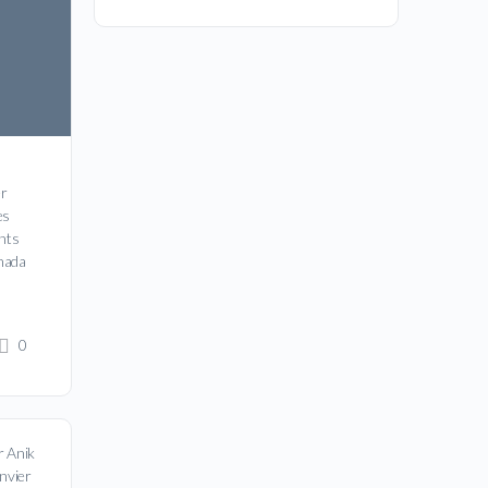
er
es
ants
nada
0
r Anik
anvier