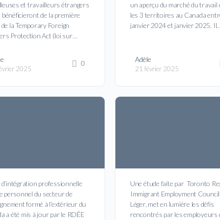
lleuses et travailleurs étrangers
un aperçu du marché du travail
le bénéficieront de la première
les 3 territoires au Canada ent
 de la Temporary Foreign
janvier 2024 et janvier 2025. Il
rs Protection Act (loi sur…
le
Adèle
0
évrier 2025
21 février 2025
d’intégration professionnelle
Une étude faite par Toronto Re
le personnel du secteur de
Immigrant Employment Council
ignement formé à l’extérieur du
Léger, met en lumière les défis
a a été mis à jour par le RDÉE
rencontrés par les employeurs d