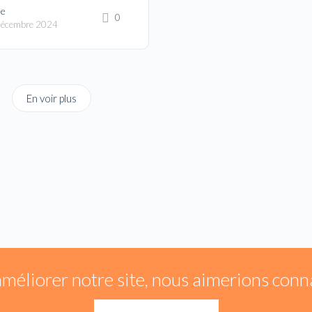
le
0
décembre 2024
En voir plus
améliorer notre site, nous aimerions conna