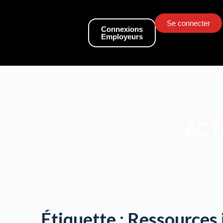
Se connecter
Connexions
Employeurs
ACT
Votre source d’information en matière 
Étiquette :
Ressources 