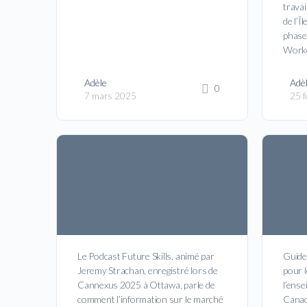
travai
de l’Î
phase
Worke
Adèle
Adè
0
7 mars 2025
25 f
Le Podcast Future Skills, animé par
Guide 
Jeremy Strachan, enregistré lors de
pour 
Cannexus 2025 à Ottawa, parle de
l’ense
comment l’information sur le marché
Canad