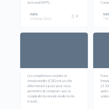
du travail (IMT)…
Cana
Adèle
Adè
0
13 février 2025
7 fé
Les compétences sociales et
Dans l
émotionnelles (CSE) ont un rôle
l’empl
déterminant à jouer pour nous
21 10
permettre de composer avec la
après 
complexité du monde moderne du
sept
travail.…