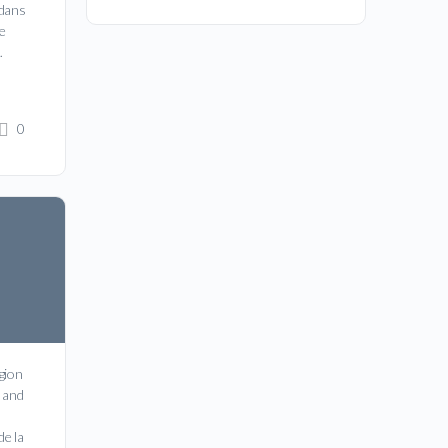
 dans
re
…
0
gion
 and
e la