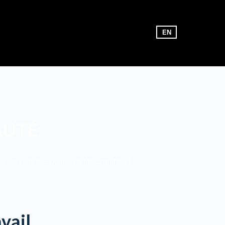
EN
AUTÉ
rez à la fine pointe de l’information !
vail