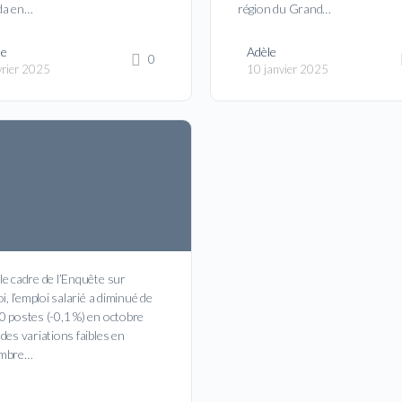
da en…
région du Grand…
le
Adèle
0
vrier 2025
10 janvier 2025
e cadre de l’Enquête sur
oi, l’emploi salarié a diminué de
0 postes (-0,1 %) en octobre
des variations faibles en
embre…