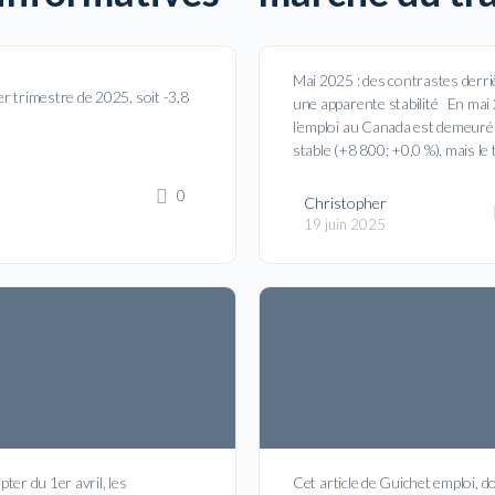
Mai 2025 : des contrastes derri
 trimestre de 2025, soit -3,8
une apparente stabilité En mai
l’emploi au Canada est demeuré
stable (+8 800; +0,0 %), mais le
0
Christopher
19 juin 2025
ter du 1er avril, les
Cet article de Guichet emploi, 